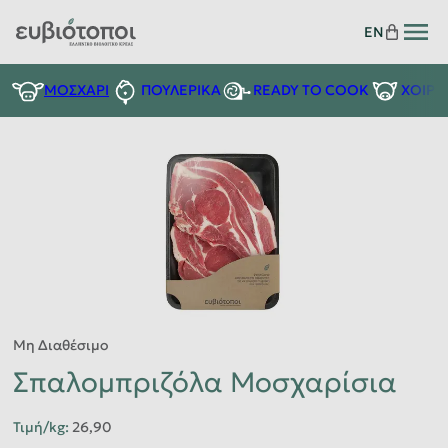
EN
READY TO COOK
ΜΟΣΧΑΡΙ
ΠΟΥΛΕΡΙΚΑ
ΧΟΙΡΙ
Μη Διαθέσιμο
Σπαλομπριζόλα Μοσχαρίσια
Τιμή/kg
:
26,90