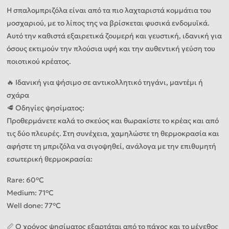
Η σπαλομπριζόλα είναι από τα πιο λαχταριστά κομμάτια του
μοσχαριού, με το λίπος της να βρίσκεται φυσικά ενδομυϊκά.
Αυτό την καθιστά εξαιρετικά ζουμερή και γευστική, ιδανική για
όσους εκτιμούν την πλούσια υφή και την αυθεντική γεύση του
ποιοτικού κρέατος.
🔥 Ιδανική για ψήσιμο σε αντικολλητικό τηγάνι, μαντέμι ή
σχάρα
🥩 Οδηγίες ψησίματος:
Προθερμάνετε καλά το σκεύος και θωρακίστε το κρέας και από
τις δύο πλευρές. Στη συνέχεια, χαμηλώστε τη θερμοκρασία και
αφήστε τη μπριζόλα να σιγοψηθεί, ανάλογα με την επιθυμητή
εσωτερική θερμοκρασία:
Rare: 60°C
Medium: 71°C
Well done: 77°C
📏 Ο χρόνος ψησίματος εξαρτάται από το πάχος και το μέγεθος