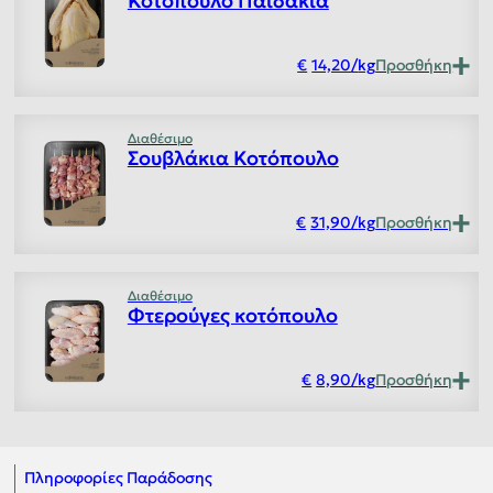
Κοτόπουλο Παϊδάκια
14,20
/
kg
Προσθήκη
Διαθέσιμο
Σουβλάκια Κοτόπουλο
31,90
/
kg
Προσθήκη
Διαθέσιμο
Φτερούγες κοτόπουλο
8,90
/
kg
Προσθήκη
Πληροφορίες Παράδοσης