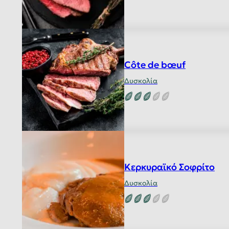
Côte de bœuf
Δυσκολία
Κερκυραϊκό Σοφρίτο
Δυσκολία