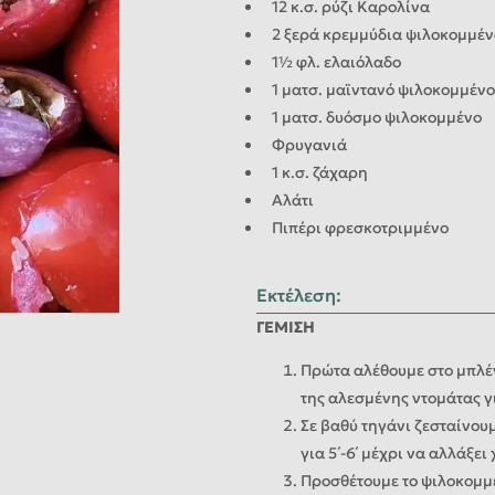
12 κ.σ. ρύζι Καρολίνα
2 ξερά κρεμμύδια ψιλοκομμέ
1½ φλ. ελαιόλαδο
1 ματσ. μαϊντανό ψιλοκομμένο
1 ματσ. δυόσμο ψιλοκομμένο
Φρυγανιά
1 κ.σ. ζάχαρη
Αλάτι
Πιπέρι φρεσκοτριμμένο
Εκτέλεση
:
ΓΕΜΙΣΗ
Πρώτα αλέθουμε στο μπλέν
της αλεσμένης ντομάτας γι
Σε βαθύ τηγάνι ζεσταίνουμ
για 5΄-6΄ μέχρι να αλλάξει
Προσθέτουμε το ψιλοκομμέ