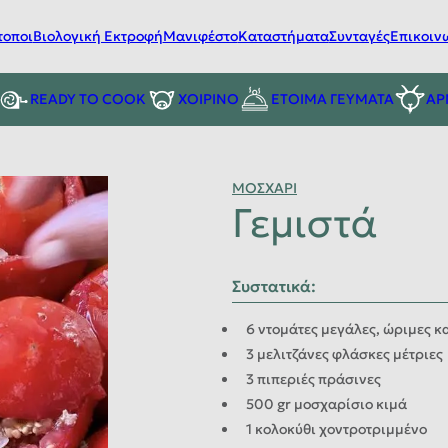
τοποι
Βιολογική Εκτροφή
Μανιφέστο
Καταστήματα
Συνταγές
Επικοιν
READY TO COOK
ΧΟΙΡΙΝΟ
ΕΤΟΙΜΑ ΓΕΥΜΑΤΑ
ΑΡ
ΜΟΣΧΑΡΙ
Γεμιστά
Συστατικά
:
6 ντομάτες μεγάλες, ώριμες κ
3 μελιτζάνες φλάσκες μέτριες
3 πιπεριές πράσινες
500 gr μοσχαρίσιο κιμά
1 κολοκύθι χοντροτριμμένο