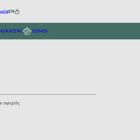
ωνία
EN
ΝΙ/ΚΑΤΣΙΚΙ
ΖΩΜΟΙ
αι σφιχτές