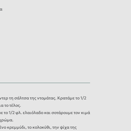
να
τερ τη σάλτσα της ντομάτας. Κρατάμε το 1/2
α το τέλος.
ε το 1/2 φλ. ελαιόλαδο και σοτάρουμε τον κιμά
 χρώμα.
νο κρεμμύδι, το κολοκύθι, την ψίχα της