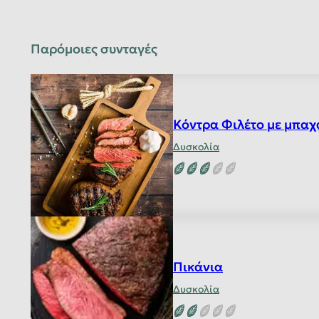
Παρόμοιες συνταγές
Κόντρα Φιλέτο με μπαχ
Δυσκολία
Πικάνια
Δυσκολία