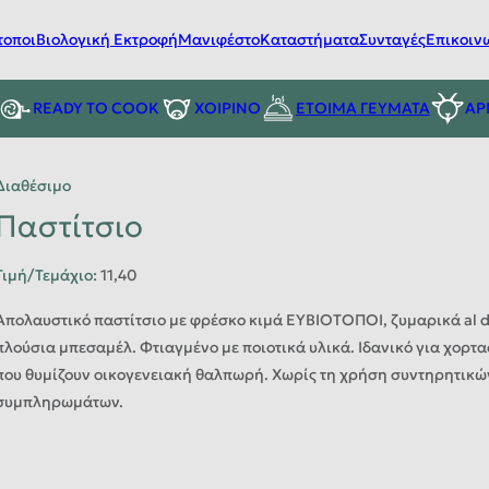
τοποι
Βιολογική Εκτροφή
Μανιφέστο
Καταστήματα
Συνταγές
Επικοιν
READY TO COOK
ΧΟΙΡΙΝΟ
ΕΤΟΙΜΑ ΓΕΥΜΑΤΑ
ΑΡ
Διαθέσιμο
Παστίτσιο
Τιμή/Τεμάχιο
:
11,40
Απολαυστικό παστίτσιο με φρέσκο κιμά ΕΥΒΙΟΤΟΠΟΙ, ζυμαρικά al d
πλούσια μπεσαμέλ. Φτιαγμένο με ποιοτικά υλικά. Ιδανικό για χορτ
που θυμίζουν οικογενειακή θαλπωρή. Χωρίς τη χρήση συντηρητικώ
συμπληρωμάτων.