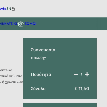
ωνία
EN
ΝΙ/ΚΑΤΣΙΚΙ
ΖΩΜΟΙ
Συσκευασία
ente και
Ποσότητα
αστικά γεύματα
ν ή χρωστικών
Σύνολο
11,40