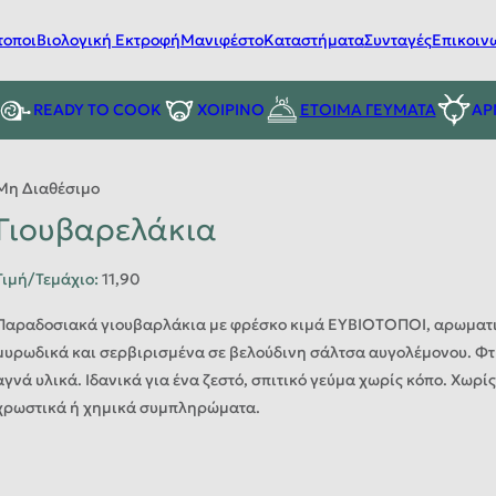
τοποι
Βιολογική Εκτροφή
Μανιφέστο
Καταστήματα
Συνταγές
Επικοιν
READY TO COOK
ΧΟΙΡΙΝΟ
ΕΤΟΙΜΑ ΓΕΥΜΑΤΑ
ΑΡ
Μη Διαθέσιμο
Γιουβαρελάκια
Τιμή/Τεμάχιο
:
11,90
Παραδοσιακά γιουβαρλάκια με φρέσκο κιμά ΕΥΒΙΟΤΟΠΟΙ, αρωματ
μυρωδικά και σερβιρισμένα σε βελούδινη σάλτσα αυγολέμονου. Φτ
αγνά υλικά. Ιδανικά για ένα ζεστό, σπιτικό γεύμα χωρίς κόπο. Χωρί
χρωστικά ή χημικά συμπληρώματα.