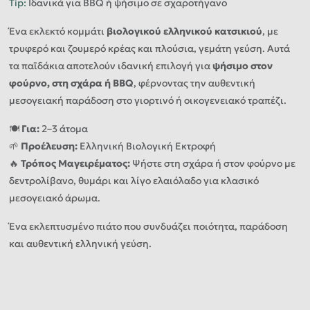
Tip
:
Ιδανικά για BBQ ή ψήσιμο σε σχαροτήγανο
Ένα εκλεκτό κομμάτι
βιολογικού ελληνικού κατσικιού
, με
τρυφερό και ζουμερό κρέας και πλούσια, γεμάτη γεύση. Αυτά
τα παϊδάκια αποτελούν ιδανική επιλογή για
ψήσιμο στον
φούρνο, στη σχάρα ή BBQ
, φέρνοντας την αυθεντική
μεσογειακή παράδοση στο γιορτινό ή οικογενειακό τραπέζι.
🍽️
Για:
2–3 άτομα
🌱
Προέλευση:
Ελληνική Βιολογική Εκτροφή
🔥
Τρόπος Μαγειρέματος:
Ψήστε στη σχάρα ή στον φούρνο με
δεντρολίβανο, θυμάρι και λίγο ελαιόλαδο για κλασικό
μεσογειακό άρωμα.
Ένα εκλεπτυσμένο πιάτο που συνδυάζει ποιότητα, παράδοση
και αυθεντική ελληνική γεύση.