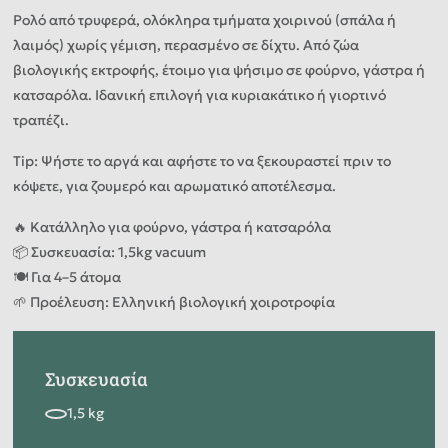
Ρολό από τρυφερά, ολόκληρα τμήματα χοιρινού (σπάλα ή
λαιμός) χωρίς γέμιση, περασμένο σε δίχτυ. Από ζώα
βιολογικής εκτροφής, έτοιμο για ψήσιμο σε φούρνο, γάστρα ή
κατσαρόλα. Ιδανική επιλογή για κυριακάτικο ή γιορτινό
τραπέζι.
Tip: Ψήστε το αργά και αφήστε το να ξεκουραστεί πριν το
κόψετε, για ζουμερό και αρωματικό αποτέλεσμα.
🔥 Κατάλληλο για φούρνο, γάστρα ή κατσαρόλα
📦 Συσκευασία: 1,5kg vacuum
🍽️ Για 4–5 άτομα
🌱 Προέλευση: Ελληνική βιολογική χοιροτροφία
Συσκευασία